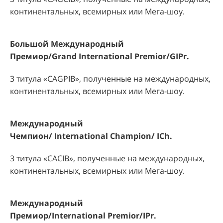
континентальных, всемирных или Мега-шоу.
Большой Международный
Премиор/
Grand
International
Premior
/
GIPr
.
3 титула «
CAGPIB
», полученные на международных,
континентальных, всемирных или Мега-шоу.
Международный
Чемпион/
International
Champion
/
ICh
.
3 титула «CA
C
IB», полученные на международных,
континентальных, всемирных или Мега-шоу.
Международный
Премиор/
International
Premior
/
IPr
.