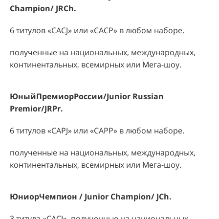
Champion/ JRCh.
6 титулов «
CACJ
» или «
CACP
» в любом наборе.
полученные на национальных, международных,
континентальных, всемирных или Мега-шоу.
ЮныйПремиорРоссии
/Junior Russian
Premior/JRPr.
6 титулов «CAРJ» или «CAРP» в любом наборе.
полученные на национальных, международных,
континентальных, всемирных или Мега-шоу.
ЮниорЧемпион
/ Junior Champion/ JCh.
3 титула «
CACJ
», полученные на национальных,