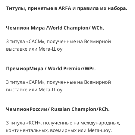
Титулы, принятые в ARFA и правила их набора.
Чемпион Мира /
World
Champion
/
WCh
.
3 титула «САСМ», полученные на Всемирной
выставке или Мега-Шоу
ПремиорМира
/ World Premior/WPr.
3 титула «САРМ», полученные на Всемирной
выставке или Мега-Шоу
ЧемпионРоссии
/ Russian Champion/RCh.
3 титула «
RCH
», полученные на международных,
континентальных, всемирных или Мега-шоу.