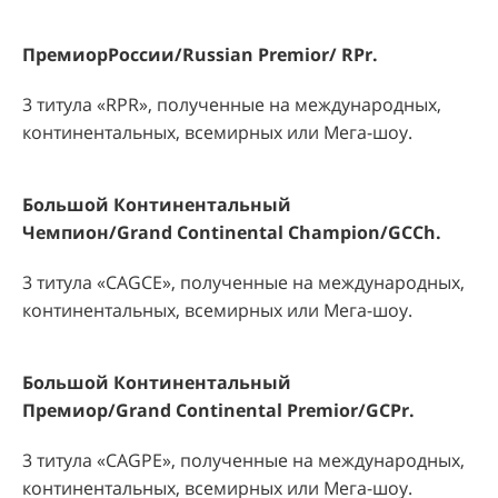
ПремиорРоссии
/Russian Premior/ RPr.
3 титула «
RPR
», полученные на международных,
континентальных, всемирных или Мега-шоу.
Большой Континентальный
Чемпион/
Grand
Continental
Champion
/
GCCh
.
3 титула «
CAGCE
», полученные на международных,
континентальных, всемирных или Мега-шоу.
Большой Континентальный
Премиор/
Grand
Continental
Premior
/
GCPr
.
3 титула «CAG
P
E», полученные на международных,
континентальных, всемирных или Мега-шоу.