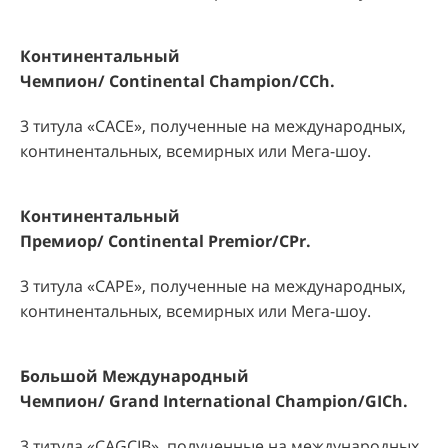
Континентальный
Чемпион/
Continental
Champion
/
CCh
.
3 титула «
CACE
», полученные на международных,
континентальных, всемирных или Мега-шоу.
Континентальный
Премиор/
Continental
Premior
/
CPr
.
3 титула «
CA
Р
E
», полученные на международных,
континентальных, всемирных или Мега-шоу.
Большой Международный
Чемпион/
Grand
International
Champion
/
GICh
.
3 титула «
CAGCIB
», полученные на международных,