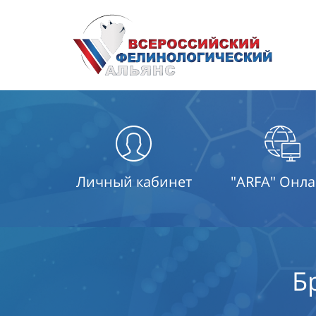
Личный кабинет
"ARFA" Онл
Б