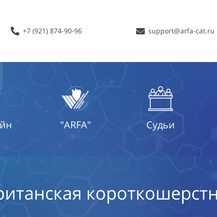
+7 (921) 874-90-96
support@arfa-cat.ru
айн
"ARFA"
Судьи
ританская короткошерст