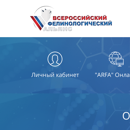
Личный кабинет
"ARFA" Онл
О