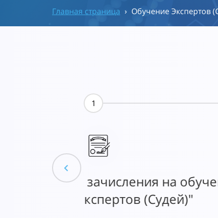
Главная страница
›
Обучение Экспертов (
1
о программе
Оплатите взно