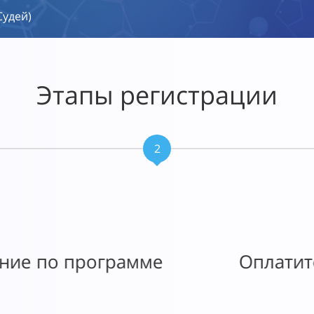
Судей)
Этапы регистрации
2
с для перерегистрации сертификата
занесением в реестр ЕВФРД (ARFA)