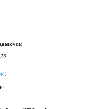
 (девочка)
.26
зи:
ург
3