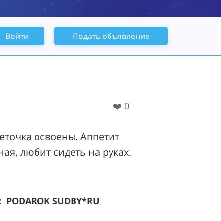
Войти
Подать объявление
❤️
0
теточка освоены. Аппетит
ая, любит сидеть на руках.
: PODAROK SUDBY*RU