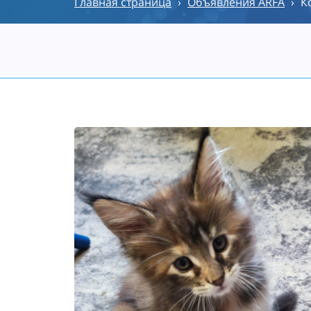
Главная страница
›
Объявления ARFA
›
К