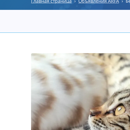
Главная страница
›
Объявления ARFA
›
Б