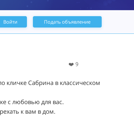
Войти
Подать объявление
❤️
9
 по кличке Сабрина в классическом
е с любовью для вас.
ехать к вам в дом.