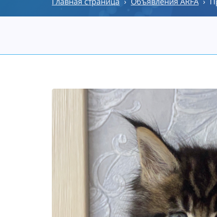
Главная страница
›
Объявления ARFA
›
П