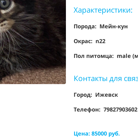
Характеристики:
Порода:
Мейн-кун
Окрас: n22
Пол питомца: male (
Контакты для свя
Город: Ижевск
Телефон: 7982790360
Цена: 85000 руб.