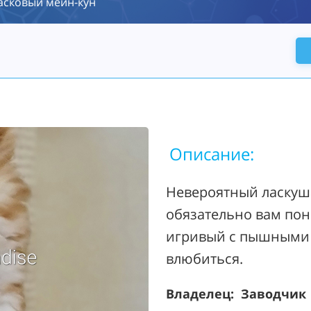
асковый мейн-кун
Описание:
Невероятный ласкуша
обязательно вам пон
игривый с пышными 
влюбиться.
Владелец: Заводчик