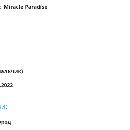
Miracle Paradise
мальчик)
.2022
зи:
ород