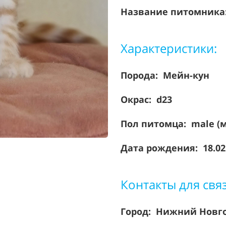
Название питомника: 
Характеристики:
Порода:
Мейн-кун
Окрас: d23
Пол питомца: male (
Дата рождения: 18.02
Контакты для свя
Город: Нижний Новг