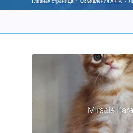
Главная страница
›
Объявления ARFA
›
Л