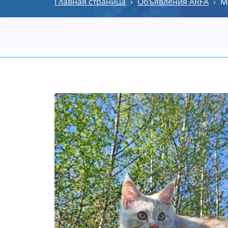
Главная страница
›
Объявления ARFA
›
М