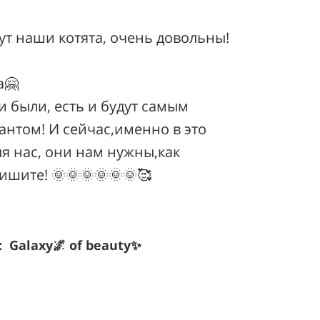
вут наши котята, очень довольны!
а🤗
и были, есть и будут самым
нтом! И сейчас,именно в это
ля нас, они нам нужны,как
ишите! 🌞🌞🌞🌞🌞🌞🥰
Galaxy🌌 of beauty✨