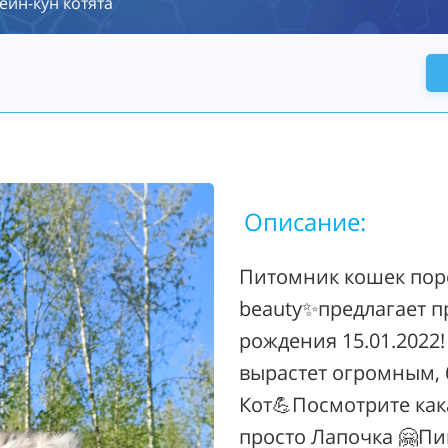
ейн-кун котята
Описание:
Питомник кошек поро
beauty✨предлагает п
рождения 15.01.2022
вырастет огромным, 
Кот💪Посмотрите как
просто Лапочка 🤗Пи