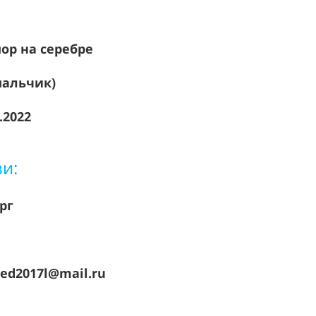
ор на серебре
мальчик)
.2022
зи:
ург
0
ed2017l@mail.ru