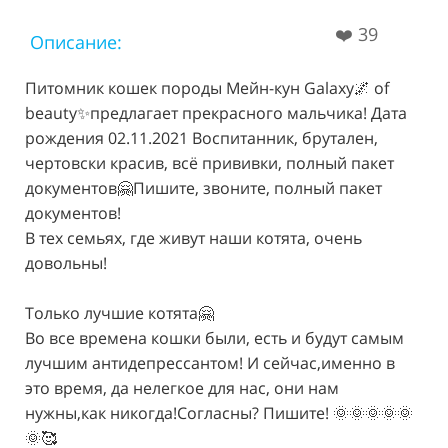
❤️
39
Описание:
Питомник кошек породы Мейн-кун Galaxy🌌 of
beauty✨предлагает прекрасного мальчика! Дата
рождения 02.11.2021 Воспитанник, брутален,
чертовски красив, всё прививки, полный пакет
документов🤗Пишите, звоните, полный пакет
документов!
В тех семьях, где живут наши котята, очень
довольны!
Только лучшие котята🤗
Во все времена кошки были, есть и будут самым
лучшим антидепрессантом! И сейчас,именно в
это время, да нелегкое для нас, они нам
нужны,как никогда!Согласны? Пишите! 🌞🌞🌞🌞🌞
🌞🥰