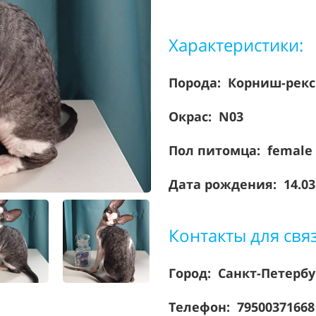
Характеристики:
Порода:
Корниш-рекс
Окрас: N03
Пол питомца: female
Дата рождения: 14.03
Контакты для свя
Город: Санкт-Петерб
Телефон: 7950037166