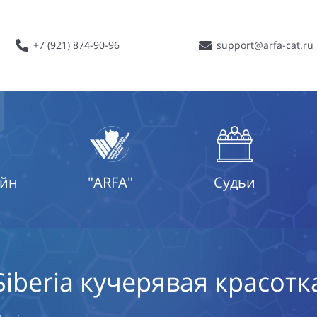
+7 (921) 874-90-96
support@arfa-cat.ru
айн
"ARFA"
Судьи
Siberia кучерявая красотк