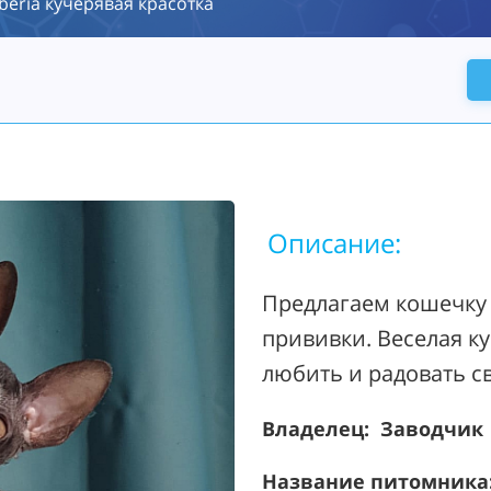
iberia кучерявая красотка
Описание:
Предлагаем кошечку
прививки. Веселая к
любить и радовать св
Владелец: Заводчик
Название питомника: