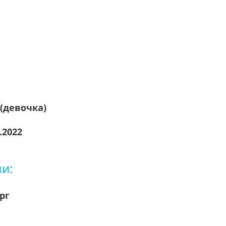
 (девочка)
.2022
зи:
ург
8