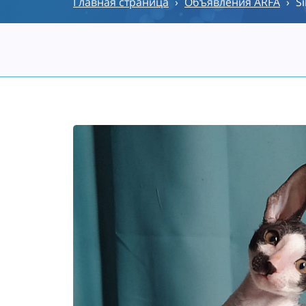
Главная страница
›
Объявления ARFA
›
S