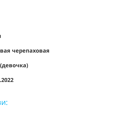
я
овая черепаховая
 (девочка)
.2022
зи:
6