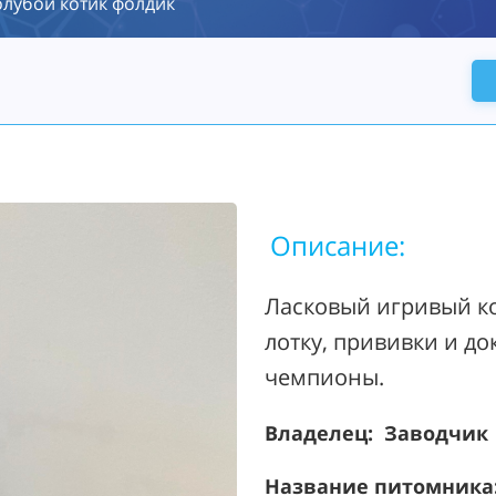
олубой котик фолдик
Описание:
Ласковый игривый ко
лотку, прививки и до
чемпионы.
Владелец: Заводчик
Название питомника: