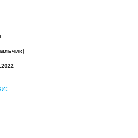
я
мальчик)
.2022
зи:
6