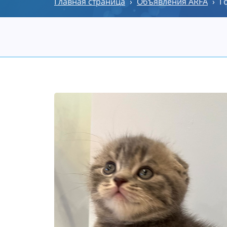
Главная страница
›
Объявления ARFA
›
Г