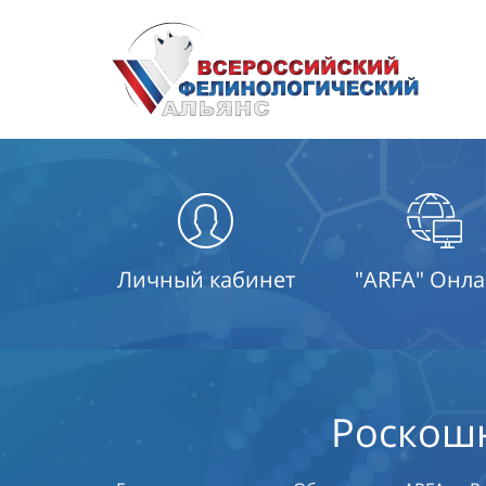
Личный кабинет
"ARFA" Онл
Роскошн