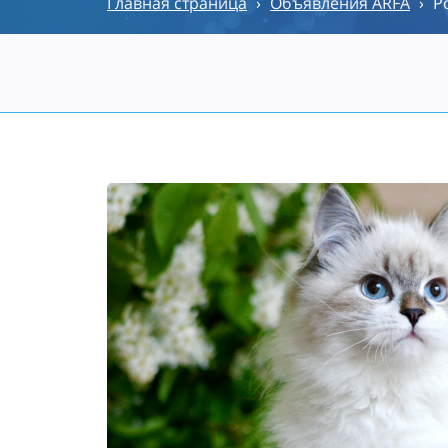
Главная страница
›
Объявления ARFA
›
Р