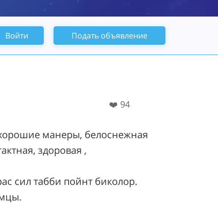
Войти
Подать объявление
❤️
94
 хорошие манеры, белоснежная
актная, здоровая ,
ас сил табби пойнт биколор.
мцы.