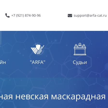
+7 (921) 874-90-96
support@arfa-cat.ru
айн
"ARFA"
Судьи
ая невская маскарадная