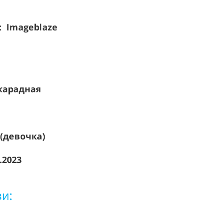
 Imageblaze
карадная
 (девочка)
.2023
зи: