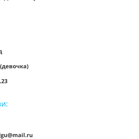
ид
 (девочка)
.23
зи:
dgu@mail.ru