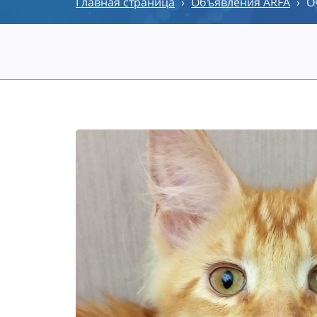
Главная страница
›
Объявления ARFA
›
О