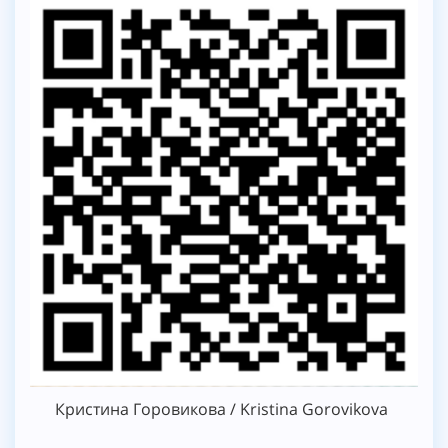
Кристина Горовикова / Kristina Gorovikova