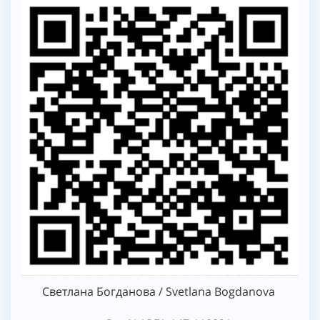
Светлана Богданова / Svetlana Bogdanova