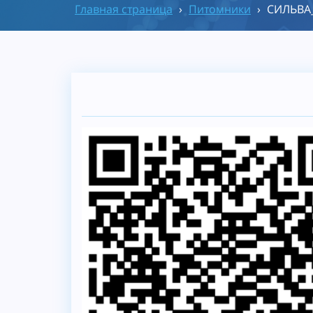
Главная страница
›
Питомники
›
СИЛЬВА