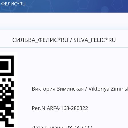
_ФЕЛИС*RU
СИЛЬВА_ФЕЛИС*RU / SILVA_FELIC*RU
Виктория Зиминская / Viktoriya Zimins
Рег.N ARFA-168-280322
Дата выдачи: 28.03.2022