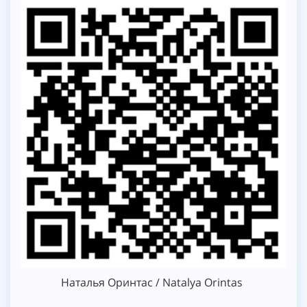
Наталья Оринтас / Natalya Orintas