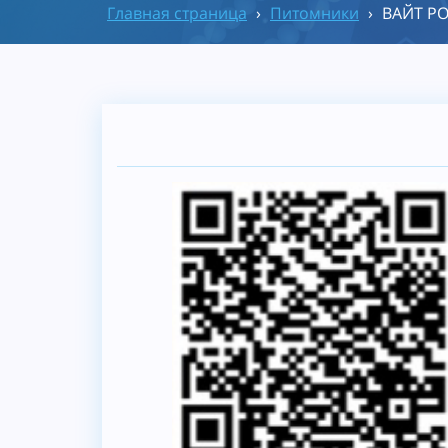
Главная страница
›
Питомники
›
ВАЙТ Р