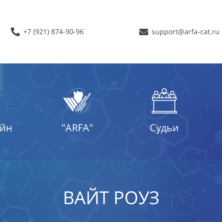
+7 (921) 874-90-96
support@arfa-cat.ru
айн
"ARFA"
Судьи
ВАЙТ РОУЗ